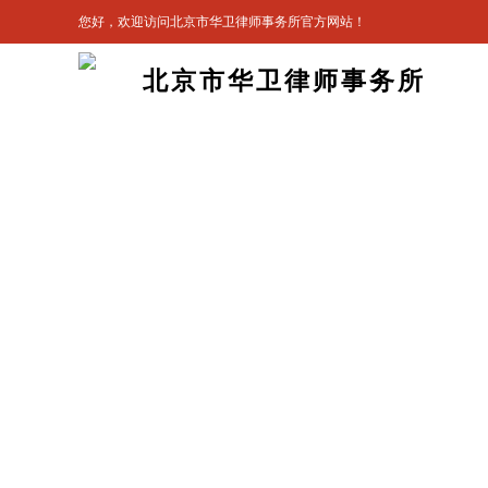
您好，欢迎访问北京市华卫律师事务所官方网站！
北京市华卫律师事务所